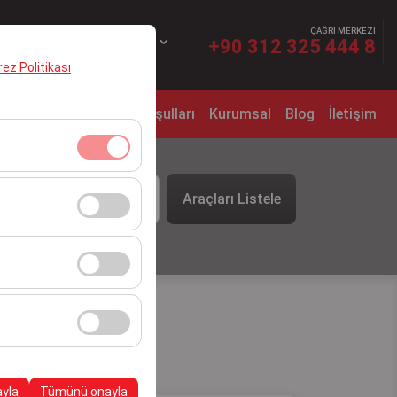
ÇAĞRI MERKEZİ
TR
EURO
+90 312 325 444 8
erez Politikası
o Kiralama
Kiralama Koşulları
Kurumsal
Blog
İletişim
t
klidir. Devre dışı
Araçları Listele
09:00
cı davranışları) analiz
tirmek için kullanılır.
kampanyalarımızın
, platformdaki
ayla
Tümünü onayla