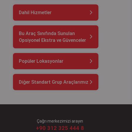
Dahil Hizmetler
Bu Araç Sınıfında Sunulan
Opsiyonel Ekstra ve Güvenceler
Popüler Lokasyonlar
Diğer Standart Grup Araçlarımız
Çağrı merkezimizi arayın
+90 312 325 444 8