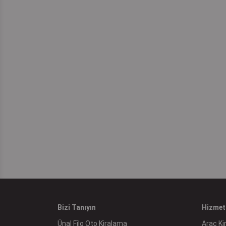
Bizi Tanıyın
Hizmet
Ünal Filo Oto Kiralama
Araç K