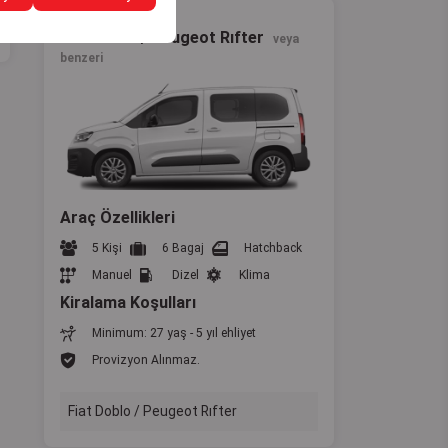
Standart
Fiat Doblo / Peugeot Rıfter
veya
benzeri
Araç Özellikleri
5 Kişi
6 Bagaj
Hatchback
Manuel
Dizel
Klima
Kiralama Koşulları
Minimum: 27 yaş - 5 yıl ehliyet
Provizyon Alınmaz.
Fiat Doblo / Peugeot Rıfter