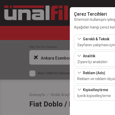
Çerez Tercihleri
Sitemizin kullanışını iyil
Aşağıdan hangi çerez kateg
Gerekli & Teknik
Sayfanın çalışması için
Alış Yeri ve Zamanı
Bu çerezler sitenin doğr
Analitik
Ankara Esenboğa Havalimanı
bırakılamaz.
Ziyaretçi analizleri
Bu çerezler, sitemizin na
Reklam (Ads)
Aracı farklı bir lokasyona bırakacağım
etmemizi sağlar. Bu veri
Reklam ve reklam ölç
Bu çerezler, size ilgi 
Kişiselleştirme
etkinliğini (gösterim sa
Anasayfa
Kiralık Araçlar
Fiat Doblo / Peugeot R
İçerik kişiselleştirme
Fiat Doblo / Peugeot Rıfte
Bu çerezler, kullanıcı a
deneyiminizin tutarlılığı