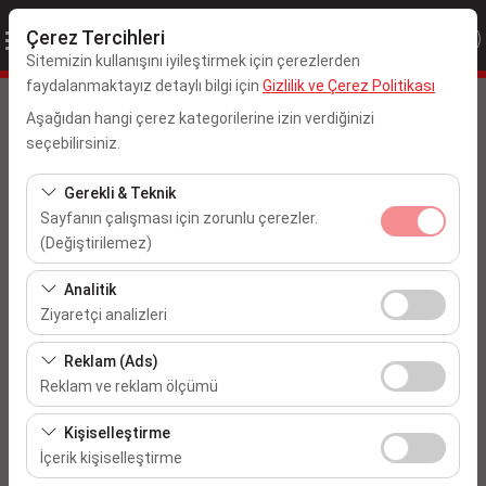
Çerez Tercihleri
Sitemizin kullanışını iyileştirmek için çerezlerden
faydalanmaktayız detaylı bilgi için
Gizlilik ve Çerez Politikası
Alış Yeri ve Zamanı
Aşağıdan hangi çerez kategorilerine izin verdiğinizi
seçebilirsiniz.
Ankara Esenboğa Havalimanı
Gerekli & Teknik
Aracı farklı bir lokasyona bırakacağım
Sayfanın çalışması için zorunlu çerezler.
(Değiştirilemez)
Alış Tarih & Saat
Bu çerezler sitenin doğru şekilde çalışması, güvenlik,
Analitik
oturum yönetimi ve temel işlevler için gereklidir. Devre
09:00
Ziyaretçi analizleri
dışı bırakılamaz.
Bu çerezler, sitemizin nasıl kullanıldığını (ziyaretçi sayısı,
Reklam (Ads)
Bırakış Tarih & Saat
en çok ziyaret edilen sayfalar, kullanıcı davranışları)
Reklam ve reklam ölçümü
analiz etmemizi sağlar. Bu veriler, web sitesi
09:00
Bu çerezler, size ilgi alanlarınıza uygun kişiselleştirilmiş
performansını ölçmek ve kullanıcı deneyimini sürekli
Kişiselleştirme
reklamlar göstermemize ve reklam kampanyalarımızın
iyileştirmek için kullanılır.
İçerik kişiselleştirme
etkinliğini (gösterim sayısı, tıklama oranı) ölçmemize
Araçları Listele