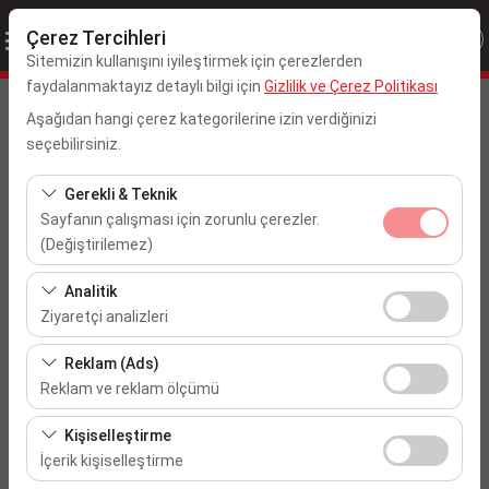
Çerez Tercihleri
Sitemizin kullanışını iyileştirmek için çerezlerden
faydalanmaktayız detaylı bilgi için
Gizlilik ve Çerez Politikası
Alış Yeri ve Zamanı
Aşağıdan hangi çerez kategorilerine izin verdiğinizi
seçebilirsiniz.
Ankara Esenboğa Havalimanı
Gerekli & Teknik
Aracı farklı bir lokasyona bırakacağım
Sayfanın çalışması için zorunlu çerezler.
(Değiştirilemez)
Alış Tarih & Saat
Bu çerezler sitenin doğru şekilde çalışması, güvenlik,
Analitik
oturum yönetimi ve temel işlevler için gereklidir. Devre
09:00
Ziyaretçi analizleri
dışı bırakılamaz.
Bu çerezler, sitemizin nasıl kullanıldığını (ziyaretçi sayısı,
Reklam (Ads)
Bırakış Tarih & Saat
en çok ziyaret edilen sayfalar, kullanıcı davranışları)
Reklam ve reklam ölçümü
analiz etmemizi sağlar. Bu veriler, web sitesi
09:00
Bu çerezler, size ilgi alanlarınıza uygun kişiselleştirilmiş
performansını ölçmek ve kullanıcı deneyimini sürekli
Kişiselleştirme
reklamlar göstermemize ve reklam kampanyalarımızın
iyileştirmek için kullanılır.
İçerik kişiselleştirme
etkinliğini (gösterim sayısı, tıklama oranı) ölçmemize
Araçları Listele